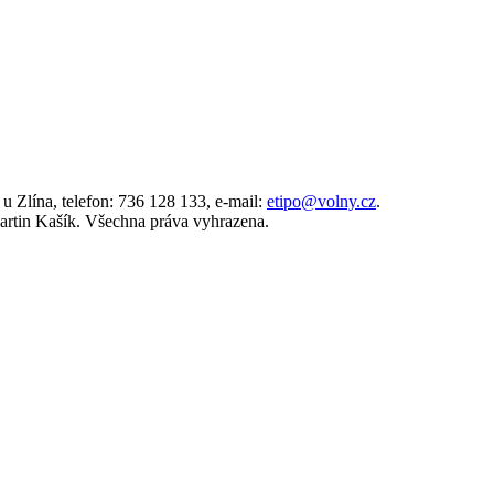
 Zlína, telefon: 736 128 133, e-mail:
etipo@volny.cz
.
rtin Kašík. Všechna práva vyhrazena.