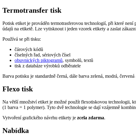
Termotransfer tisk
Potisk etiket je prováděn termotrasferovou technologií, při které ne
údajů na etiketě. Lze vytisknout i jeden vzorek etikety a zaslat zákazn
Používá se při tisku:
čárových kódů
číselných řad, sériových čísel
obuvnických piktogramů
, symbolů, textů
tisk z databáze výrobků odběratele
Barva potisku je standardně černá, dále barva zelená, modrá, červená
Flexo tisk
Na větší množství etiket je možné použít flexotiskovou technologii, 
(1 barva = 1 polymer). Tyto dvě technologie se dají vzájemně kombino
Vytvoření grafického návrhu etikety je
zcela zdarma
.
Nabídka