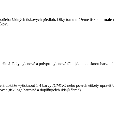
ní potřeba žádných tiskových předloh. Díky tomu můžeme tisknout
malé 
íkovi.
 a žlutá. Polyetylenové a polypropylenové fólie jdou potisknou barvou 
která dokáže vytisknout 1-4 barvy
(CMYK)
nebo povrch etikety upravit U
vat (tisk loga barevně a doplňujících údajů černě).